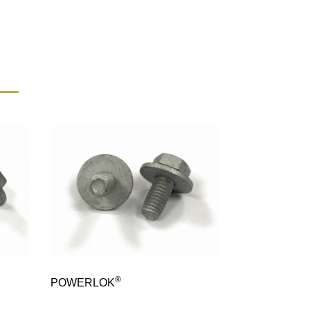
®
POWERLOK