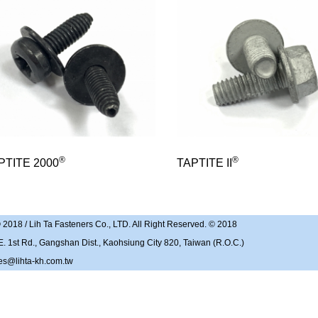
®
®
PTITE 2000
TAPTITE II
ih Ta Fasteners Co., LTD. All Right Reserved. © 2018
Gangshan Dist., Kaohsiung City 820, Taiwan (R.O.C.)
es@lihta-kh.com.tw