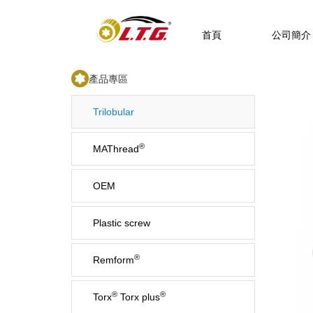
首頁
公司簡介
產品專區
Trilobular
®
MAThread
OEM
Plastic screw
®
Remform
®
®
Torx
Torx plus