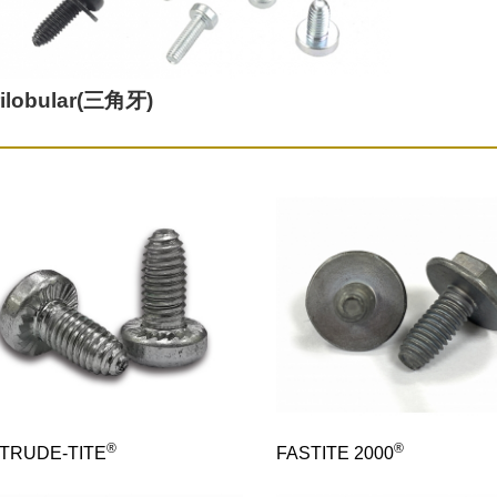
rilobular(三角牙)
®
®
TRUDE-TITE
FASTITE 2000